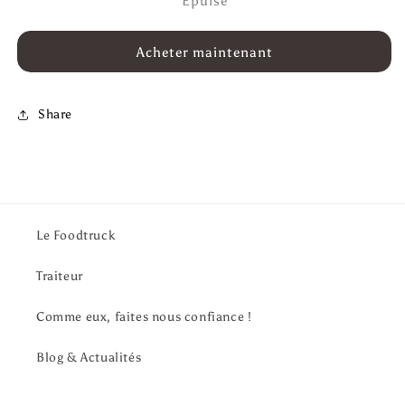
de
de
Épuisé
Café
Café
Moulu
Moulu
Acheter maintenant
Pur
Pur
Arabica
Arabica
d&#39;Exception
d&#39;Exception
(500g)
(500g)
Share
Le Foodtruck
Traiteur
Comme eux, faites nous confiance !
Blog & Actualités