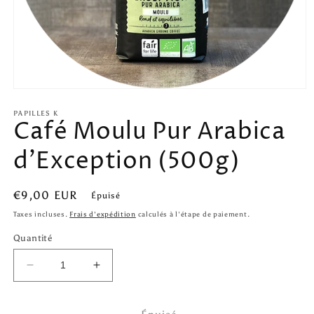
Ouvrir
le
média
PAPILLES K
Café Moulu Pur Arabica
1
dans
une
d'Exception (500g)
fenêtre
modale
Prix
€9,00 EUR
Épuisé
habituel
Taxes incluses.
Frais d'expédition
calculés à l'étape de paiement.
Quantité
Réduire
Augmenter
la
la
quantité
quantité