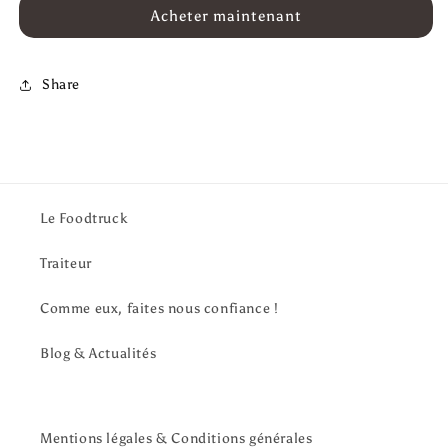
de
de
Acheter maintenant
Noisette
Noisette
(20cl)
(20cl)
Share
Le Foodtruck
Traiteur
Comme eux, faites nous confiance !
Blog & Actualités
Mentions légales & Conditions générales