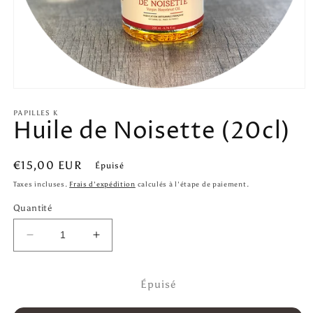
Ouvrir
le
média
PAPILLES K
Huile de Noisette (20cl)
1
dans
une
fenêtre
Prix
€15,00 EUR
modale
Épuisé
habituel
Taxes incluses.
Frais d'expédition
calculés à l'étape de paiement.
Quantité
Réduire
Augmenter
la
la
quantité
quantité
de
de
Épuisé
Huile
Huile