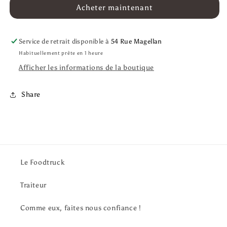
trio
trio
Acheter maintenant
de
de
moutardes
moutardes
Service de retrait disponible à
54 Rue Magellan
Habituellement prête en 1 heure
Afficher les informations de la boutique
Share
Le Foodtruck
Traiteur
Comme eux, faites nous confiance !