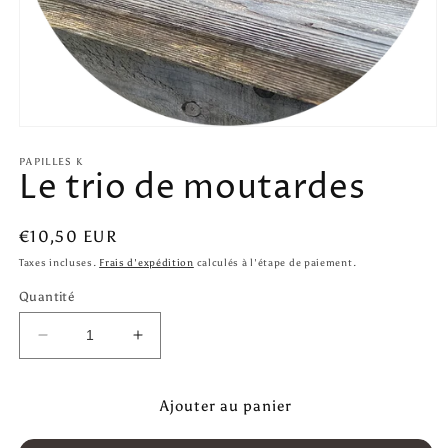
Ouvrir
le
média
PAPILLES K
Le trio de moutardes
1
dans
une
fenêtre
Prix
€10,50 EUR
modale
habituel
Taxes incluses.
Frais d'expédition
calculés à l'étape de paiement.
Quantité
Réduire
Augmenter
la
la
quantité
quantité
de
de
Ajouter au panier
Le
Le